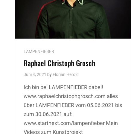
Cat
LAMPENFIEBER
Links
Raphael Christoph Grosch
Juni 4, 2021
by
Florian Herold
Ich bin bei LAMPENFIEBER dabei!
www.raphaelchristophgrosch.com alles
über LAMPENFIEBER vom 05.06.2021 bis
zum 30.06.2021 auf:
www.startnext.com/lampenfieber Mein
Videos zum Kunstprojekt