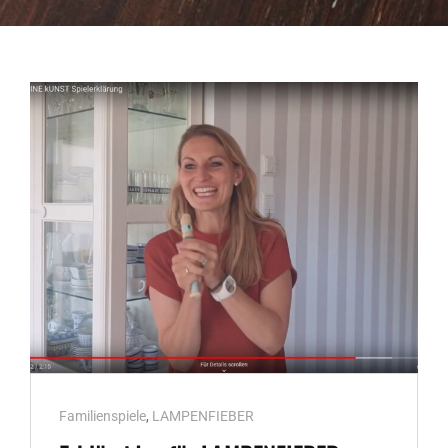
Cat
Familienspiele
,
LAMPENFIEBER
Links