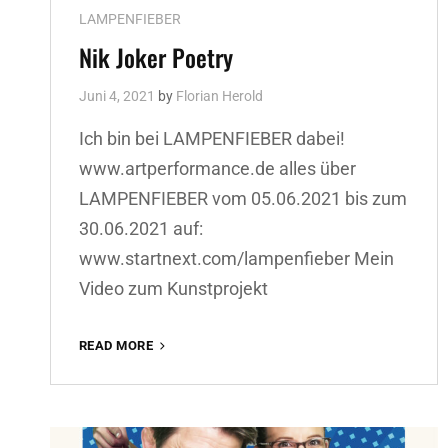
Cat
LAMPENFIEBER
Links
Nik Joker Poetry
Juni 4, 2021
by
Florian Herold
Ich bin bei LAMPENFIEBER dabei!
www.artperformance.de alles über
LAMPENFIEBER vom 05.06.2021 bis zum
30.06.2021 auf:
www.startnext.com/lampenfieber Mein
Video zum Kunstprojekt
NIK
READ MORE
JOKER
POETRY