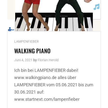
Cat
LAMPENFIEBER
Links
WALKING PIANO
Juni 4, 2021
by
Florian Herold
Ich bin bei LAMPENFIEBER dabei!
www.walkingpiano.de alles über
LAMPENFIEBER vom 05.06.2021 bis zum
30.06.2021 auf:
www.startnext.com/lampenfieber