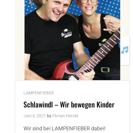
Cat
LAMPENFIEBER
Links
Schlawindl – Wir bewegen Kinder
Juni 4, 2021
by
Florian Herold
Wir sind bei LAMPENFIEBER dabei!