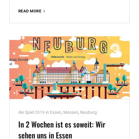
NEUBURG
READ MORE
HEUTE
AUF
DER
NEUHEITENSHOW!
Cat
die Spiel 2019 in Essen
,
Messen
,
Neuburg
Links
In 2 Wochen ist es soweit: Wir
sehen uns in Essen