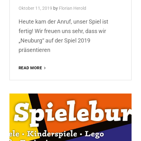
Oktober 11, 2019
by
Florian Herold
Heute kam der Anruf, unser Spiel ist
fertig! Wir freuen uns sehr, dass wir
„Neuburg“ auf der Spiel 2019
präsentieren
IN
READ MORE
2
WOCHEN
IST
ES
SOWEIT:
WIR
SEHEN
UNS
IN
ESSEN