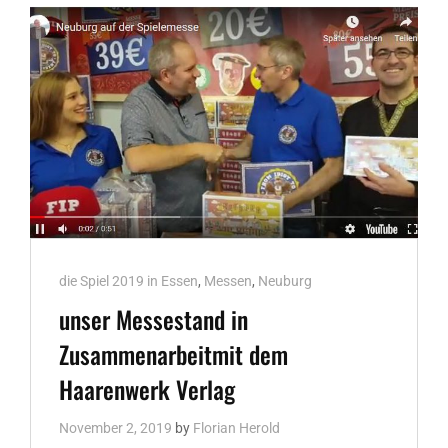
Cat
die Spiel 2019 in Essen
,
Messen
,
Neuburg
Links
unser Messestand in
Zusammenarbeitmit dem
Haarenwerk Verlag
November 2, 2019
by
Florian Herold