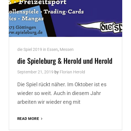
Cat
die Spiel 2019 in Essen
,
Messen
Links
die Spieleburg & Herold und Herold
September 21, 2019
by
Florian Herold
Die Spiel rückt näher. Im Oktober ist es
wieder so weit. Auch in diesem Jahr
arbeiten wir wieder eng mit
DIE
READ MORE
SPIELEBURG
&