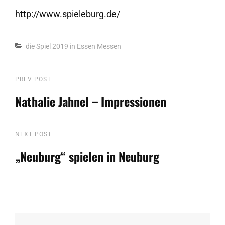
http://www.spieleburg.de/
Categories
die Spiel 2019 in Essen
Messen
Beitragsnavigation
Previous
PREV POST
Post
Nathalie Jahnel – Impressionen
Next
NEXT POST
Post
„Neuburg“ spielen in Neuburg