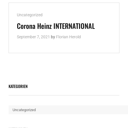
Cat
Uncategorized
Links
Corona Heinz INTERNATIONAL
September 7, 2021
by
Florian Herold
KATEGORIEN
Kategorien