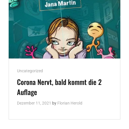
Cat
Uncategorized
Links
Corona Nervt, bald kommt die 2
Auflage
Dezember 11, 2021
by
Florian Herold