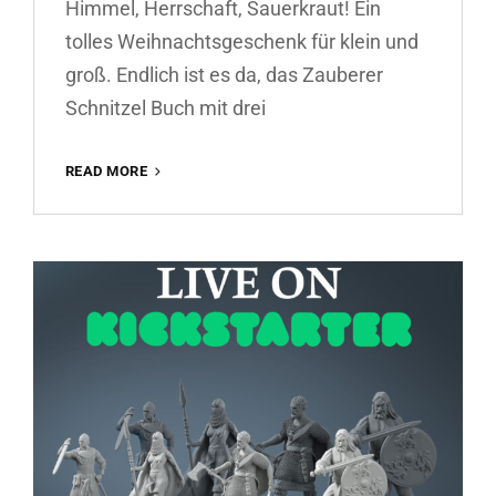
Himmel, Herrschaft, Sauerkraut! Ein
tolles Weihnachtsgeschenk für klein und
groß. Endlich ist es da, das Zauberer
Schnitzel Buch mit drei
DAS
READ MORE
ZAUBERER
SCHNITZEL
BUCH
–
JETZT
AUF
STARTNEXT