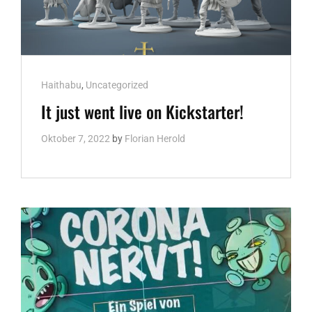
Cat
Haithabu
,
Uncategorized
Links
It just went live on Kickstarter!
Oktober 7, 2022
by
Florian Herold