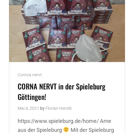
Cat
Cornoa nervt
Links
CORNA NERVT in der Spieleburg
Göttingen!
Mai 4, 2021
by
Florian Herold
https://www.spieleburg.de/home/ Arne
aus der Spieleburg
Mit der Spieleburg