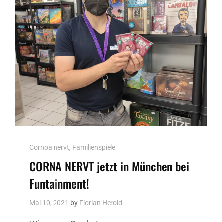
25.05.
20
UHR
Cat
Cornoa nervt
,
Familienspiele
Links
CORNA NERVT jetzt in München bei
Funtainment!
Mai 10, 2021
by
Florian Herold