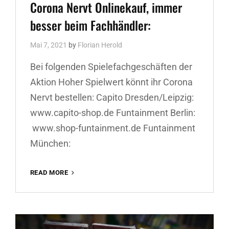
Links
Corona Nervt Onlinekauf, immer
besser beim Fachhändler:
Mai 7, 2021
by
Florian Herold
Bei folgenden Spielefachgeschäften der
Aktion Hoher Spielwert könnt ihr Corona
Nervt bestellen: Capito Dresden/Leipzig:
www.capito-shop.de Funtainment Berlin:
www.shop-funtainment.de Funtainment
München:
CORONA
READ MORE
NERVT
ONLINEKAUF,
IMMER
BESSER
BEIM