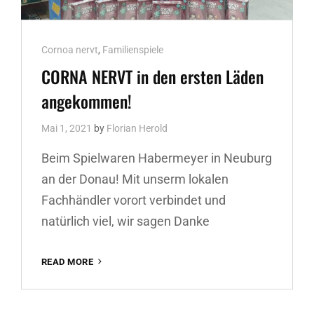
Cat
Cornoa nervt
,
Familienspiele
Links
CORNA NERVT in den ersten Läden
angekommen!
Mai 1, 2021
by
Florian Herold
Beim Spielwaren Habermeyer in Neuburg
an der Donau! Mit unserm lokalen
Fachhändler vorort verbindet und
natürlich viel, wir sagen Danke
CORNA
READ MORE
NERVT
IN
DEN