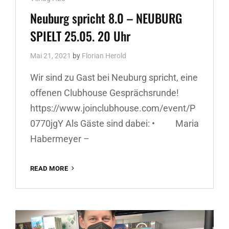
Links
Neuburg spricht 8.0 – NEUBURG
SPIELT 25.05. 20 Uhr
Mai 21, 2021
by
Florian Herold
Wir sind zu Gast bei Neuburg spricht, eine
offenen Clubhouse Gesprächsrunde!
https://www.joinclubhouse.com/event/P
0770jgY Als Gäste sind dabei: • Maria
Habermeyer –
NEUBURG
READ MORE
SPRICHT
8.0
–
NEUBURG
SPIELT