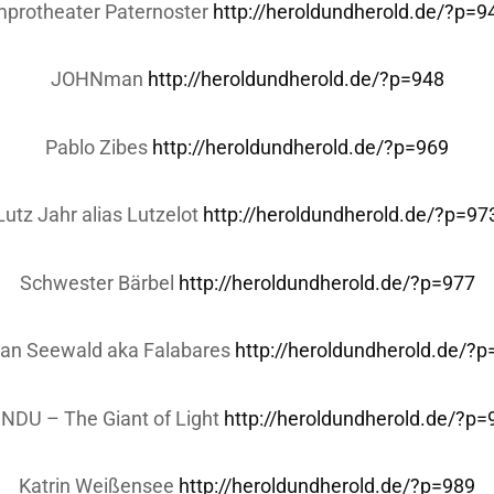
mprotheater Paternoster
http://heroldundherold.de/?p=9
JOHNman
http://heroldundherold.de/?p=948
Pablo Zibes
http://heroldundherold.de/?p=969
Lutz Jahr alias Lutzelot
http://heroldundherold.de/?p=97
Schwester Bärbel
http://heroldundherold.de/?p=977
ian Seewald aka Falabares
http://heroldundherold.de/?
NDU – The Giant of Light
http://heroldundherold.de/?p=
Katrin Weißensee
http://heroldundherold.de/?p=989