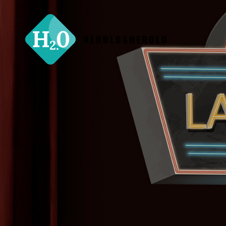
HEROLD&HEROLD