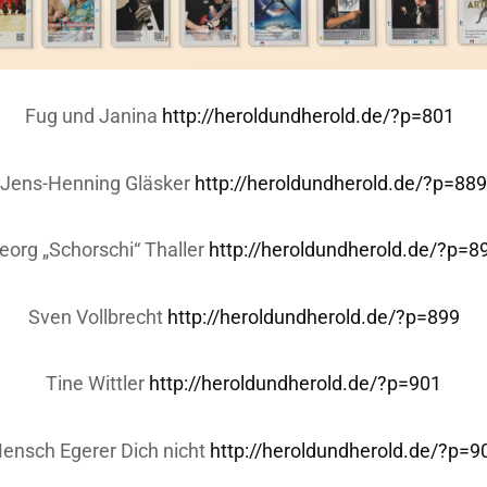
Fug und Janina
http://heroldundherold.de/?p=801
Jens-Henning Gläsker
http://heroldundherold.de/?p=889
eorg „Schorschi“ Thaller
http://heroldundherold.de/?p=8
Sven Vollbrecht
http://heroldundherold.de/?p=899
Tine Wittler
http://heroldundherold.de/?p=901
ensch Egerer Dich nicht
http://heroldundherold.de/?p=9