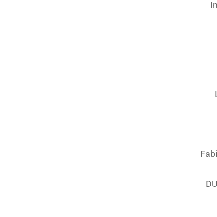
I
Fab
DU