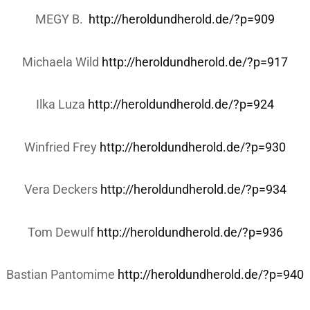
MEGY B.
http://heroldundherold.de/?p=909
Michaela Wild
http://heroldundherold.de/?p=917
Ilka Luza
http://heroldundherold.de/?p=924
Winfried Frey
http://heroldundherold.de/?p=930
Vera Deckers
http://heroldundherold.de/?p=934
Tom Dewulf
http://heroldundherold.de/?p=936
Bastian Pantomime
http://heroldundherold.de/?p=940