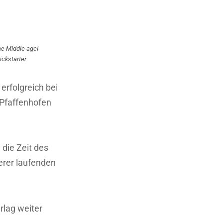
he Middle age!
ickstarter
 erfolgreich bei
 Pfaffenhofen
 die Zeit des
serer laufenden
erlag weiter