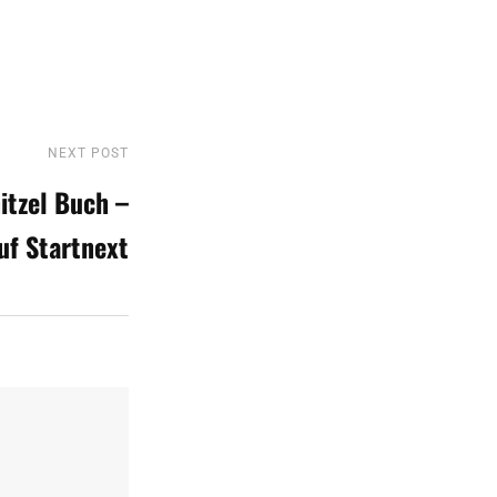
NEXT POST
Next
Post
itzel Buch –
auf Startnext