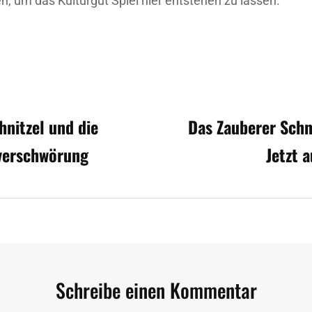
 um das Kulturgut Spiel hier entstehen zu lassen.
avigation
hnitzel und die
Das Zauberer Schn
verschwörung
Jetzt 
Schreibe einen Kommentar