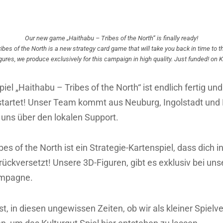
Our new game „Haithabu – Tribes of the North“ is finally ready!
ibes of the North is a new strategy card game that will take you back in time to t
gures, we produce exclusively for this campaign in high quality. Just funded! on K
el „Haithabu – Tribes of the North“ ist endlich fertig und
estartet! Unser Team kommt aus Neuburg, Ingolstadt und
 uns über den lokalen Support.
es of the North ist ein Strategie-Kartenspiel, dass dich in
urückversetzt! Unsere 3D-Figuren, gibt es exklusiv bei un
ampagne.
t, in diesen ungewissen Zeiten, ob wir als
kleiner Spielv