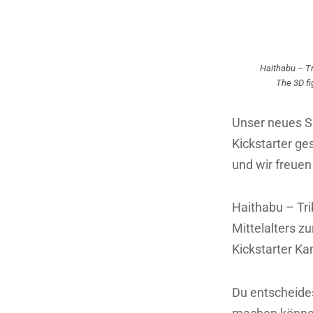
Haithabu – Tr
The 3D fi
Unser neues Spi
Kickstarter g
und wir freuen
Haithabu – Trib
Mittelalters z
Kickstarter K
Du entscheides