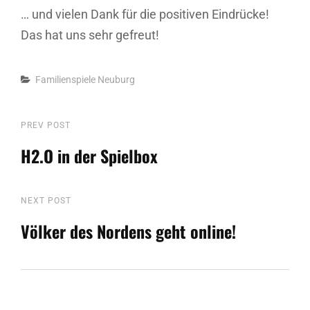
… und vielen Dank für die positiven Eindrücke!
Das hat uns sehr gefreut!
Categories
Familienspiele
Neuburg
Beitragsnavigation
Previous
PREV POST
Post
H2.O in der Spielbox
Next
NEXT POST
Post
Völker des Nordens geht online!