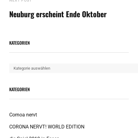
Beitragsnavigation
Next
NEXT POST
Post
Neuburg erscheint Ende Oktober
KATEGORIEN
Kategorien
KATEGORIEN
Cornoa nervt
CORONA NERVT! WORLD EDITION